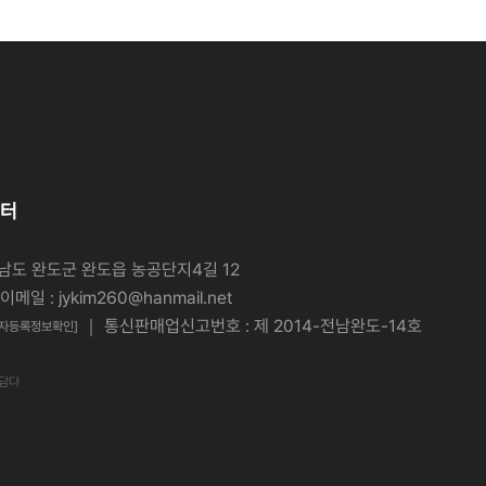
터
라남도 완도군 완도읍 농공단지4길 12
메일 : jykim260@hanmail.net
｜ 통신판매업신고번호 : 제 2014-전남완도-14호
업자등록정보확인]
을담다