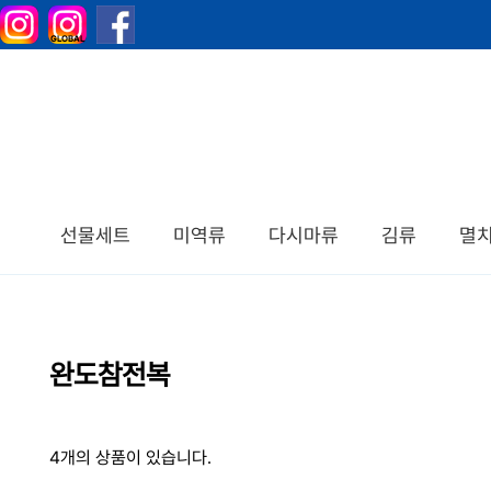
선물세트
미역류
다시마류
김류
멸
완도참전복
4개의 상품이 있습니다.