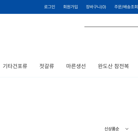
로그인
회원가입
장바구니(
0
)
주문/배송조회
기타건포류
젓갈류
마른생선
완도산 참전복