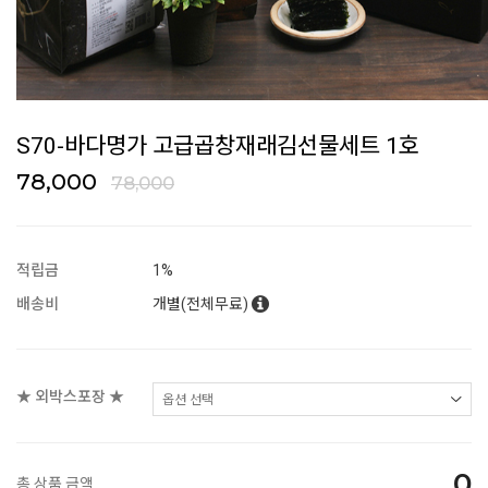
S70-바다명가 고급곱창재래김선물세트 1호
78,000
78,000
적립금
1%
배송비
개별(전체무료)
★ 외박스포장 ★
0
총 상품 금액