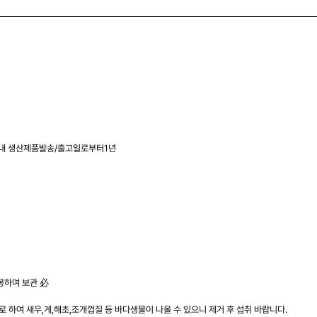
이내 생산제품발송/출고일로부터1년
봉하여 보관 必
 하여 새우,게,해초,조개껍질 등 바다생물이 나올 수 있으니 제거 후 섭취 바랍니다.