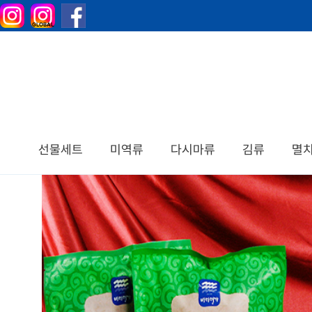
선물세트
미역류
다시마류
김류
멸