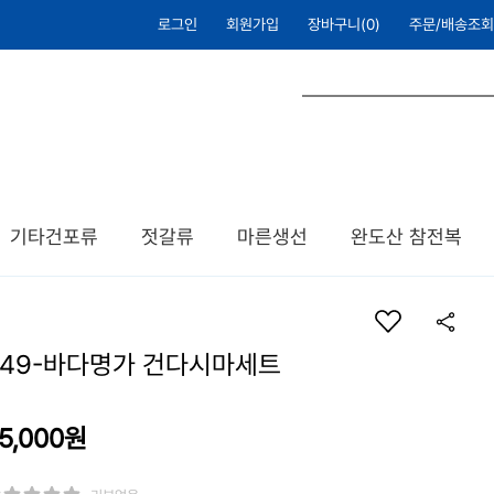
로그인
회원가입
장바구니(
0
)
주문/배송조회
기타건포류
젓갈류
마른생선
완도산 참전복
S49-바다명가 건다시마세트
5,000원