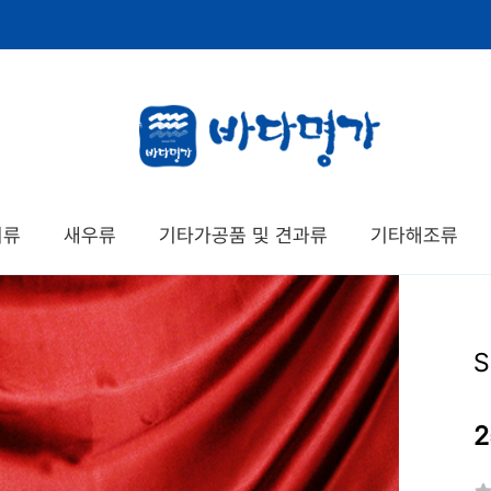
치류
새우류
기타가공품 및 견과류
기타해조류
2