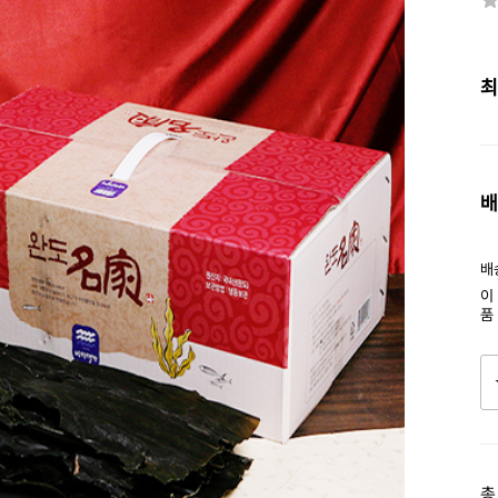
최
배
배
이
품
총