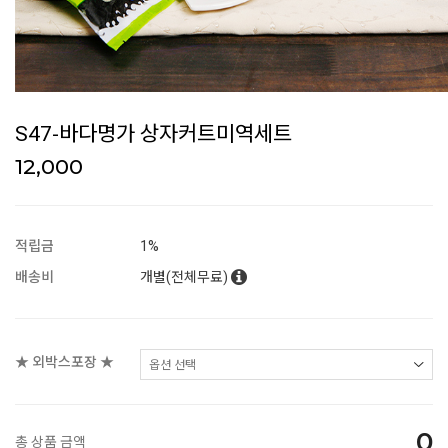
S47-바다명가 상자커트미역세트
12,000
적립금
1%
배송비
개별(전체무료)
★ 외박스포장 ★
0
총 상품 금액