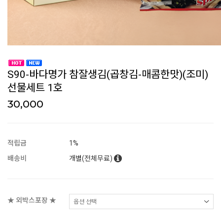
S90-바다명가 참잘생김(곱창김-매콤한맛)(조미)
선물세트 1호
30,000
적립금
1%
배송비
개별(전체무료)
★ 외박스포장 ★