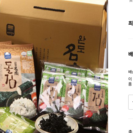
최
배
배
이
품
총