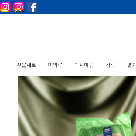
선물세트
미역류
다시마류
김류
멸