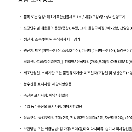
품목 또는 명칭: 해초가득한선물세트 1호 / 내용(구성)량 : 상세설명표기
포장단위별 내용물의 용량(중량), 수량, 크기: 돌김구이김 7매x2봉, 천일염
생산자: 소분/판매원:주식회사 바다명가
원산지: 미역(미역-국내산,소금:호주산), 다시마(다시마-국내산), 돌김구이김
루탐산나트륨(향미증진제)], 천일염3단식탁김[가공(조미)김 :재래김68%(
제조년월일, 소비기한 또는 품질유지기한: 제조일자(포장일 및 생산연도) : 
농수산물 표시사항: 해당사항없음
축산물 표시사항: 해당사항없음
수입 농수축산물 표시사항: 해당사항없음
상품구성: 돌김구이김 7매x2봉, 천일염3단식탁김x2봉, 자른미역20gx10봉
보관방법 또는 취급방법: 김,가공(조미)김,미역,다시마류-습기나 직사광선을