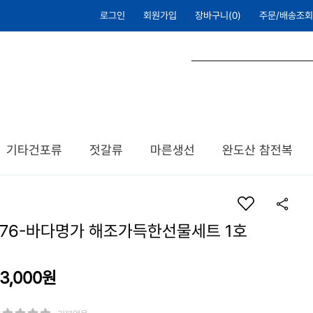
로그인
회원가입
장바구니(
0
)
주문/배송조회
기타건포류
젓갈류
마른생선
완도산 참전복
S76-바다명가 해조가득한선물세트 1호
3,000원