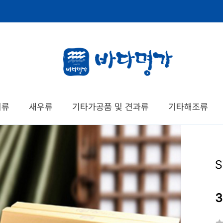
치류
새우류
기타가공품 및 견과류
기타해조류
3