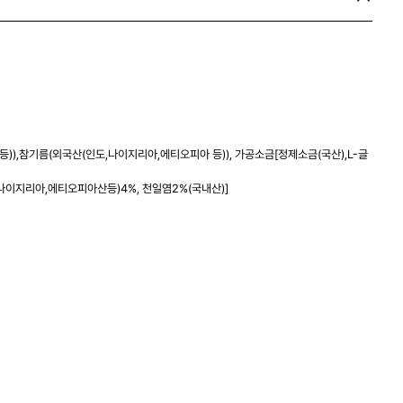
등)),참기름(외국산(인도,나이지리아,에티오피아 등)), 가공소금[정제소금(국산),L-글
나이지리아,에티오피아산등)4%, 천일염2%(국내산)]