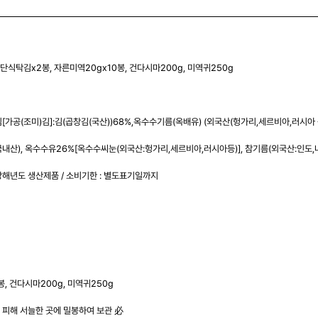
3단식탁김x2봉, 자른미역20gx10봉, 건다시마200g, 미역귀250g
[가공(조미)김]:김(곱창김(국산))68%,옥수수기름(옥배유) (외국산(헝가리,세르비아,러시아 
국내산), 옥수수유26%[옥수수씨눈(외국산:헝가리,세르비아,러시아등)], 참기름(외국산:인도,
당해년도 생산제품 / 소비기한 : 별도표기일까지
, 건다시마200g, 미역귀250g
 피해 서늘한 곳에 밀봉하여 보관 必