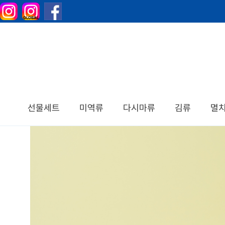
선물세트
미역류
다시마류
김류
멸