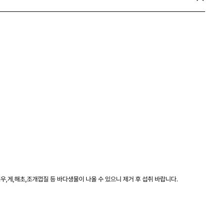
우,게,해초,조개껍질 등 바다생물이 나올 수 있으니 제거 후 섭취 바랍니다.