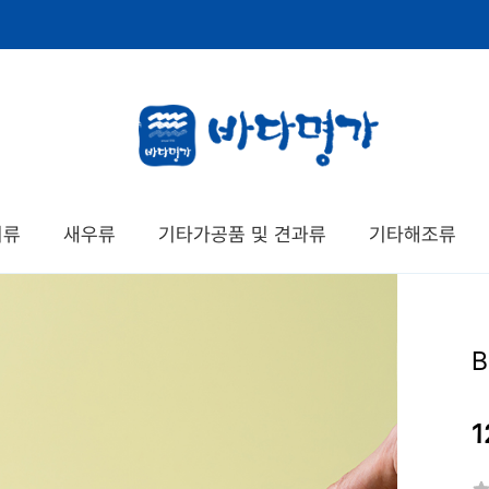
치류
새우류
기타가공품 및 견과류
기타해조류
1