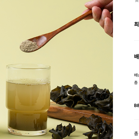
최
배
배
총
B
총