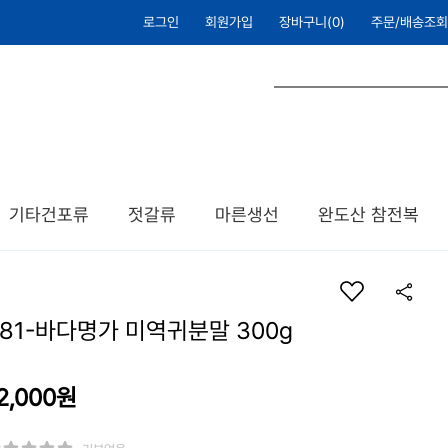
로그인
회원가입
장바구니(
0
)
주문/배송조회
기타건포류
젓갈류
마른생선
완도산 참전복
B81-바다명가 미역귀분말 300g
2,000
원