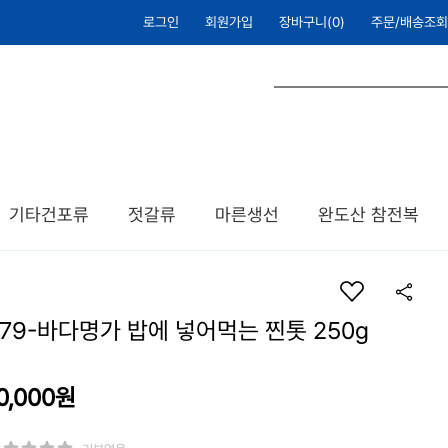
로그인
회원가입
장바구니(
0
)
주문/배송조회
기타건포류
젓갈류
마른생선
완도산 참전복
B79-바다명가 밥에 넣어먹는 찐톳 250g
0,000
원