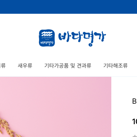
치류
새우류
기타가공품 및 견과류
기타해조류
1