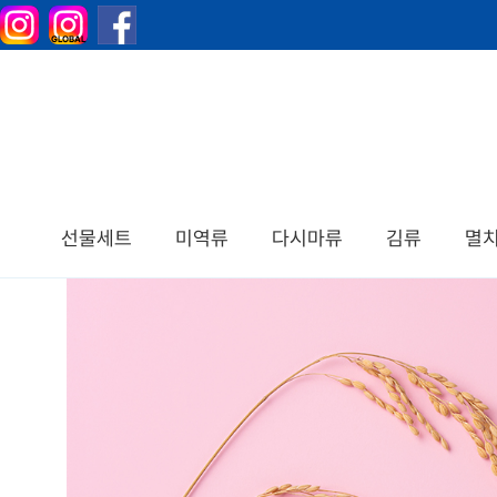
선물세트
미역류
다시마류
김류
멸