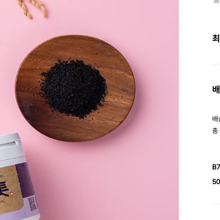
최
배
배
총
B
50