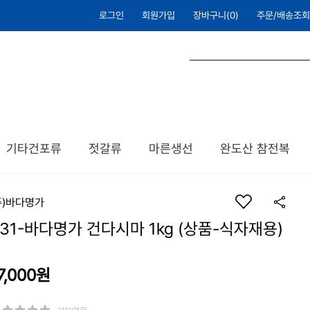
로그인
회원가입
장바구니(
0
)
주문/배송조회
기타건포류
젓갈류
마른생선
완도산 참전복
주)바다명가
31-바다명가 건다시마 1kg (상품-식자재용)
7,000
원