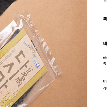
최
배
배
총
B
식