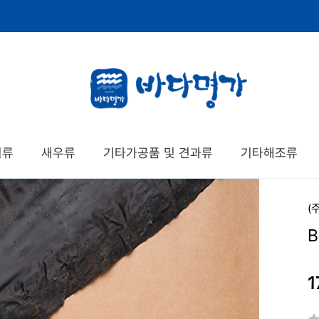
치류
새우류
기타가공품 및 견과류
기타해조류
(
B
1