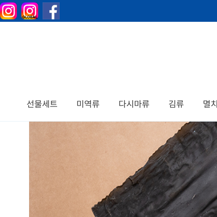
선물세트
미역류
다시마류
김류
멸