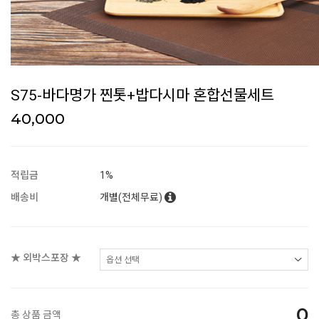
S75-바다명가 찐톳+밥다시마 혼합선물세트
40,000
적립금
1%
배송비
개별(전체무료)
★ 외박스포장 ★
0
총 상품 금액