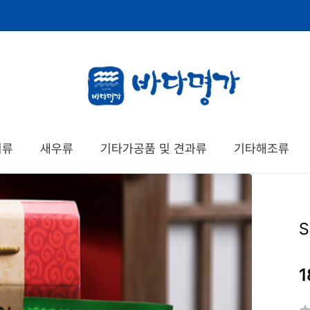
치류
새우류
기타가공품 및 견과류
기타해조류
1