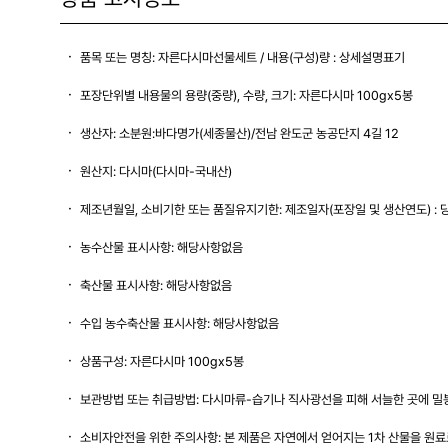
품목 또는 명칭: 자른다시마선물세트 / 내용(구성)량 : 상세설명표기
포장단위별 내용물의 용량(중량), 수량, 크기: 자른다시마 100gx5봉
생산자: 소분원:바다명가(세종물산)/전남 완도군 농공단지 4길 12
원산지: 다시마(다시마-국내산)
제조년월일, 소비기한 또는 품질유지기한: 제조일자(포장일 및 생산연도) : 
농수산물 표시사항: 해당사항없음
축산물 표시사항: 해당사항없음
수입 농수축산물 표시사항: 해당사항없음
상품구성: 자른다시마 100gx5봉
보관방법 또는 취급방법: 다시마류-습기나 직사광선을 피해 서늘한 곳에 밀
소비자안전을 위한 주의사항: 본 제품은 자연에서 얻어지는 1차 산물을 원료로