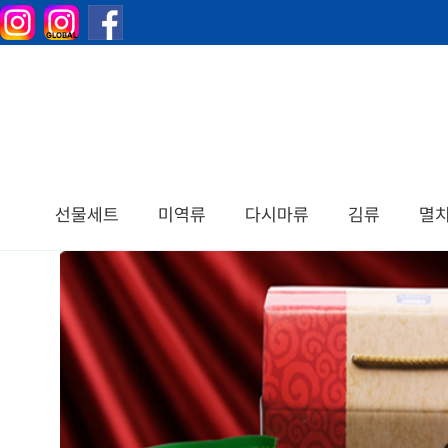
선물세트
미역류
다시마류
김류
멸