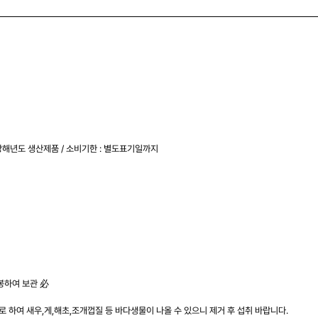
당해년도 생산제품 / 소비기한 : 별도표기일까지
봉하여 보관 必
 하여 새우,게,해초,조개껍질 등 바다생물이 나올 수 있으니 제거 후 섭취 바랍니다.