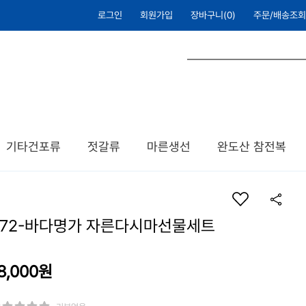
로그인
회원가입
장바구니(
0
)
주문/배송조회
기타건포류
젓갈류
마른생선
완도산 참전복
S72-바다명가 자른다시마선물세트
8,000원