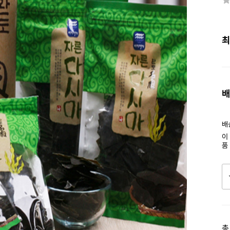
최
배
배
이
품
총