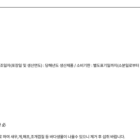
조일자(포장일 및 생산연도) : 당해년도 생산제품 / 소비기한 : 별도표기일까지(소분일로부터
관 必
 하여 새우,게,해초,조개껍질 등 바다생물이 나올수 있으니 제거 후 섭취 바랍니다.