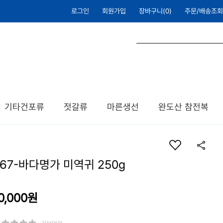
로그인
회원가입
장바구니(
0
)
주문/배송조회
기타건포류
젓갈류
마른생선
완도산 참전복
67-바다명가 미역귀 250g
0,000
원