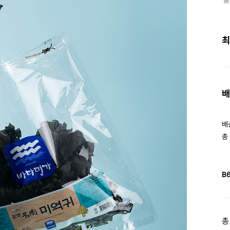
최
배
배
총
B
총