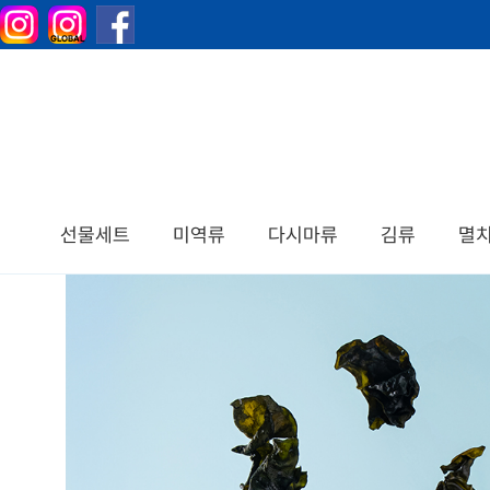
선물세트
미역류
다시마류
김류
멸