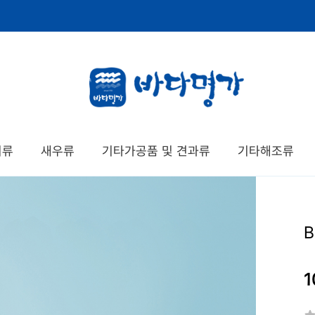
치류
새우류
기타가공품 및 견과류
기타해조류
B
1